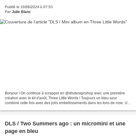
Publié le 10/08/2024 à 07:53
Par
Julie Blanc
Bonjour ! On continue à scrapper en @dlsdesignshop avec une première
création avec le kit d'août, Three Little Words ! Toujours un bleu azur
combiné cette fois avec des jolis embellissements dans les tons de rose. Un
album à compléter pour de prochaines...
DLS / Two Summers ago : un micromini et une
page en bleu