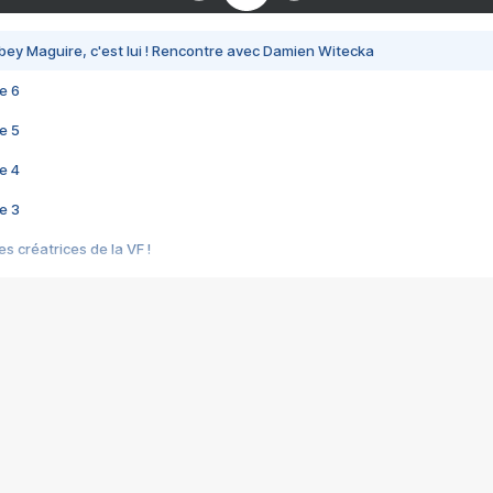
bey Maguire, c'est lui ! Rencontre avec Damien Witecka
e 6
e 5
e 4
e 3
s créatrices de la VF !
e 2
e 1
e Mektoub My Love arrive enfin ! Rencontre avec Shaïn Boumedine et Sal
i : après Toni en famille
elle réalise le bouleversant Dites lui que je l'aime
ais ! Rencontre autour de Vie privée de Rebecca Zlotowski