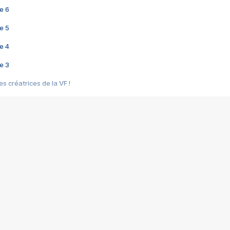
e 6
e 5
e 4
e 3
s créatrices de la VF !
e 2
e 1
e Mektoub My Love arrive enfin ! Rencontre avec Shaïn Boumedine et Sal
i : après Toni en famille
elle réalise le bouleversant Dites lui que je l'aime
ais ! Rencontre autour de Vie privée de Rebecca Zlotowski
 de Marguerite, Grave... Rencontre avec Ella Rumpf